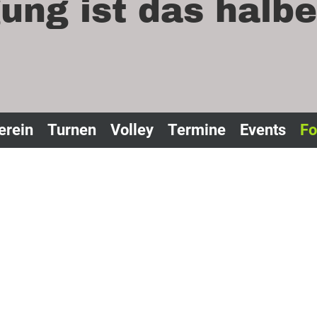
ng ist das halb
erein
Turnen
Volley
Termine
Events
Fo