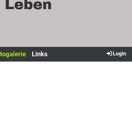
e Leben
togalerie
Links
Login